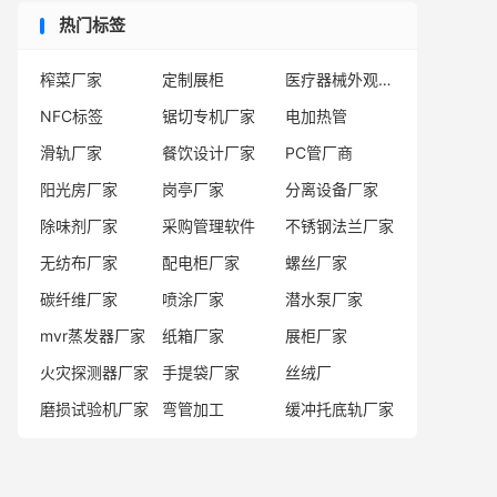
热门标签
榨菜厂家
定制展柜
医疗器械外观设计服务商
NFC标签
锯切专机厂家
电加热管
滑轨厂家
餐饮设计厂家
PC管厂商
阳光房厂家
岗亭厂家
分离设备厂家
除味剂厂家
采购管理软件
不锈钢法兰厂家
无纺布厂家
配电柜厂家
螺丝厂家
碳纤维厂家
喷涂厂家
潜水泵厂家
mvr蒸发器厂家
纸箱厂家
展柜厂家
火灾探测器厂家
手提袋厂家
丝绒厂
磨损试验机厂家
弯管加工
缓冲托底轨厂家