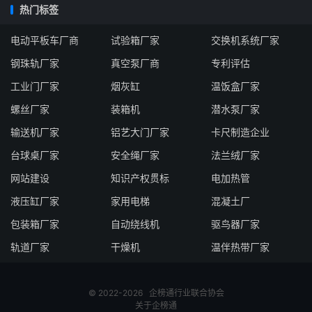
热门标签
电动平板车厂商
试验箱厂家
交换机系统厂家
钢珠轨厂家
真空泵厂商
专利评估
工业门厂家
烟灰缸
温饭盒厂家
螺丝厂家
装箱机
潜水泵厂家
输送机厂家
铝艺大门厂家
卡尺制造企业
台球桌厂家
安全绳厂家
法兰绒厂家
网站建设
知识产权贯标
电加热管
液压缸厂家
家用电梯
混凝土厂
包装箱厂家
自动绕线机
驱鸟器厂家
轨道厂家
干燥机
温伴热带厂家
© 2022-2026
企榜通
行业联合协会
关于企榜通