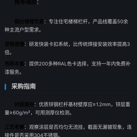
推荐理由
：
细分领域专家
：专注住宅楼梯栏杆，产品线覆盖50余
种主流户型需求。
安装便捷
：研发快装卡扣系统，比传统焊接安装效率提高3
倍。
色彩丰富
：提供200多种RAL色卡选择，支持一年内免费补
漆服务。
采购指南
材质鉴别
：优质锌钢栏杆基材壁厚应≥1.2mm，锌层重
量≥60g/m²，可用测厚仪检测。
工艺考察
：观察涂层是否均匀无流挂，截面无漏镀现象，连
接件是否采用304不锈钢。