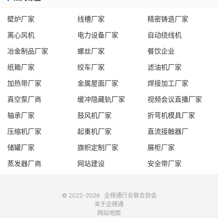
壁炉厂家
线槽厂家
精密铸造厂家
离心风机
电力设备厂家
自动绕线机
冶金制品厂家
螺丝厂家
餐饮企业
纸箱厂家
绞车厂家
滤油机厂家
加热带厂家
金属屋面厂家
焊接加工厂家
真空泵厂商
缓冲隐藏轨厂家
视频会议直播厂家
轴承厂家
鼓风机厂家
折弯机模具厂家
压缩机厂家
起重机厂家
直流接触器厂
储罐厂家
旗帜定制厂家
展柜厂家
蒸发器厂商
网站建设
安全带厂家
© 2022-2026
企榜通
行业联合协会
关于企榜通
网站地图