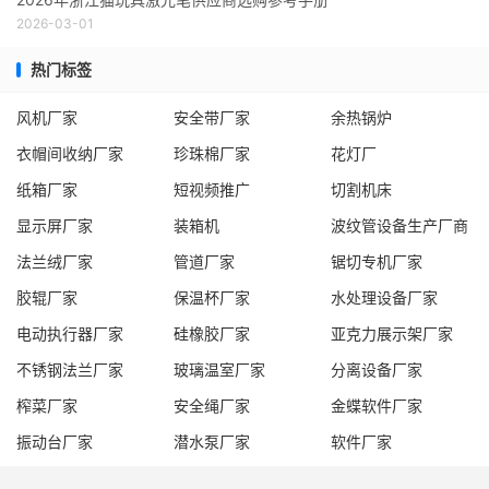
2026-03-01
热门标签
风机厂家
安全带厂家
余热锅炉
衣帽间收纳厂家
珍珠棉厂家
花灯厂
纸箱厂家
短视频推广
切割机床
显示屏厂家
装箱机
波纹管设备生产厂商
法兰绒厂家
管道厂家
锯切专机厂家
胶辊厂家
保温杯厂家
水处理设备厂家
电动执行器厂家
硅橡胶厂家
亚克力展示架厂家
不锈钢法兰厂家
玻璃温室厂家
分离设备厂家
榨菜厂家
安全绳厂家
金蝶软件厂家
振动台厂家
潜水泵厂家
软件厂家